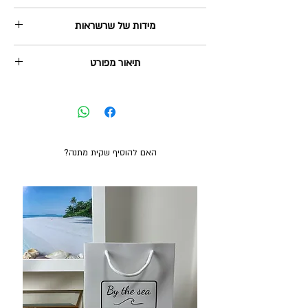
שליח עד הבית: 35₪, מגיע תוך 2-5 ימי עסקים.
מידות של שרשראות
איסוף עצמי מהוד השרון: בחינם, ניתן תוך 2-3 ימי
עסקים.
https://www.bytheseajewlery.com/sizes
משלוח חינם בקנייה מעל 380₪
תיאור מפורט
שרשרת "שקיעת השמש על הגלים" מכסף 925. קוטר
התליון: 18 מ"מ. לשרשרת מספר אפשרויות לאורך: 38,
41, 45 ס"מ.
האם להוסיף שקית מתנה?