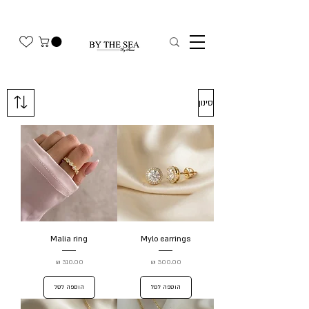
משלוח חינם בהזמנה מעל 350₪
סינון
Malia ring
Mylo earrings
מחיר
מחיר
הוספה לסל
הוספה לסל