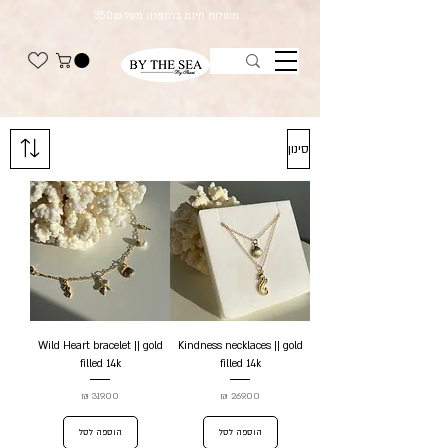
משלוח חינם בהזמנה מעל 350₪
סינון
Wild Heart bracelet || gold
Kindness necklaces || gold
filled 14k
filled 14k
מחיר
מחיר
הוספה לסל
הוספה לסל