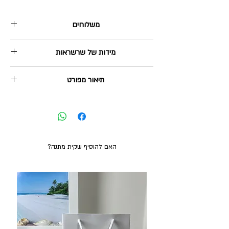
משלוחים
שליח עד הבית: 35₪, מגיע תוך 2-5 ימי עסקים.
מידות של שרשראות
איסוף עצמי מהוד השרון: בחינם, ניתן תוך 2-3 ימי
עסקים.
https://www.bytheseajewlery.com/sizes
משלוח חינם בקנייה מעל 380₪
תיאור מפורט
שרשרת כסף 925 עם תליון פנינה איכותית בקוטר של
כ-12 מ"מ (1.2 ס"מ). לשרשרת מספר אפשרויות לאורך:
38, 41, 45 ס"מ.
האם להוסיף שקית מתנה?