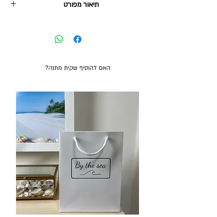
תיאור מפורט
2. איסוף עצמי מהוד השרון: בחינם, ניתן תוך 2-3 ימי
עסקים.
טבעת לב מזהב אמיתי 14 קראט עם זרקון. גודל
משלוח חינם בקנייה מעל 380₪
הטבעת: קוטר 17.5 מ"מ, היקף 55.5 מ"מ (מידה M),
מידה אמריקאית 7.5.
האם להוסיף שקית מתנה?