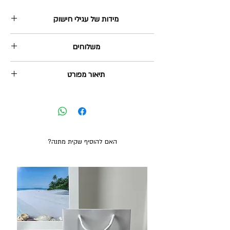
מידות של עגילי חישוק
https://www.bytheseajewlery.com/sizes
משלוחים
שליח עד הבית: 35₪, מגיע תוך 2-5 ימי עסקים.
תיאור מפורט
איסוף עצמי מהוד השרון: בחינם, ניתן תוך 2-3 ימי
עסקים.
זוג עגילי חישוק איכותיים (סגירת מנוף) במגוון גדלים עם
משלוח חינם בקנייה מעל 380₪
תליון כוכב-מצפן כסף אמיתי. גודל התליון 11x5 מ"מ.
האם להוסיף שקית מתנה?