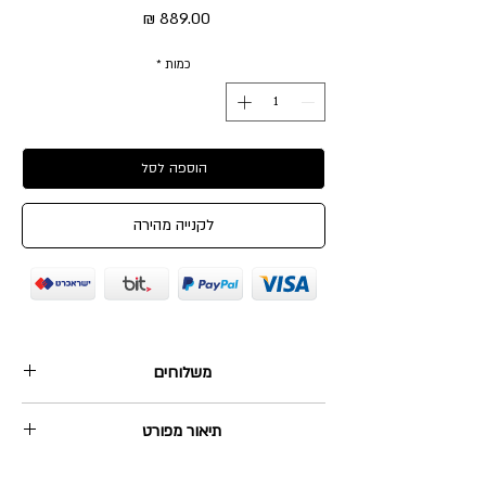
מחיר
כמות
*
הוספה לסל
לקנייה מהירה
משלוחים
1. שליח עד הבית: 35₪, מגיע תוך 2-5 ימי עסקים.
תיאור מפורט
2. איסוף עצמי מהוד השרון: בחינם, ניתן תוך 2-3 ימי
עסקים.
שרשרת זהב אמיתי עם תליון מנעול מזהב אמיתי 14
משלוח חינם בקנייה מעל 380₪