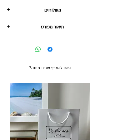
משלוחים
1. שליח עד הבית: 35₪, מגיע תוך 2-5 ימי עסקים.
תיאור מפורט
2. איסוף עצמי מהוד השרון: בחינם, ניתן תוך 2-3 ימי
עסקים.
שרשרת נחש כפולה (שתי שרשראות מחוברות) עם
משלוח חינם בקנייה מעל 380₪
תליון מגן דוד.
השרשרת מכסף אמיתי 925 בציפוי זהב 18K.
אורך השרשרת: עליונה 40 ס"מ, תחתונה 43 ס"מ +
שרשרת הארכה של 5 ס"מ.
האם להוסיף שקית מתנה?