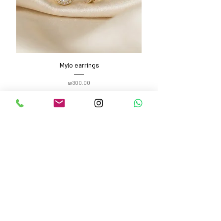
Mylo earrings
Price
₪300.00
Add to Cart