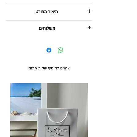
https://www.bytheseajewlery.com/sizes
תיאור מפורט
שרשרת פנינה: צ'וקר באורך 35 ס"מ עם שרשרת
משלוחים
הארכה של 5 ס"מ. עשויה בעבודת-יד מכסף אמיתי 925
ופנינה לבנה אמיתית באיכות גבוהה מאוד.
שליח עד הבית: 35₪, מגיע תוך 2-5 ימי עסקים.
שרשרת מטבע רומי עתיק: שרשרת איכותית ותליון
איסוף עצמי מהוד השרון: בחינם, ניתן תוך 2-3 ימי
מכסף אמיתי 925, השרשרת באורך 40, 45 או 50 ס"מ
עסקים.
(לבחירתך) עם שרשרת הארכה של 5 ס"מ.
משלוח חינם בקנייה מעל 380₪
האם להוסיף שקית מתנה?