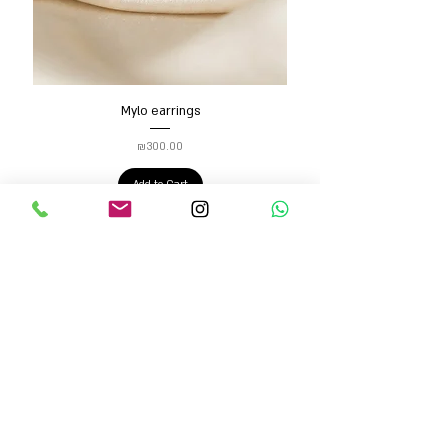
Mylo earrings
Price
₪300.00
Add to Cart