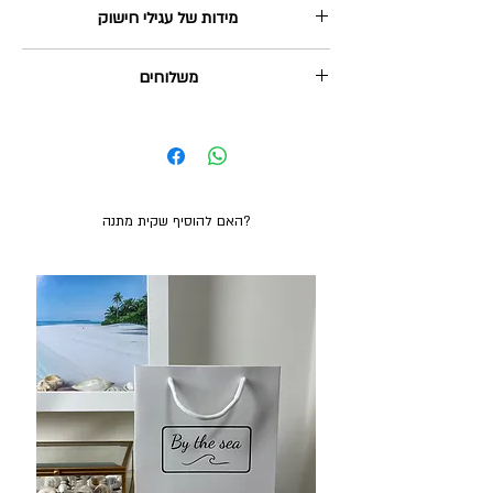
מידות של עגילי חישוק
https://www.bytheseajewlery.com/sizes
משלוחים
שליח עד הבית: 35₪, מגיע תוך 2-5 ימי עסקים.
איסוף עצמי מהוד השרון: בחינם, ניתן תוך 2-3 ימי
עסקים.
משלוח חינם בקנייה מעל 380₪
האם להוסיף שקית מתנה?