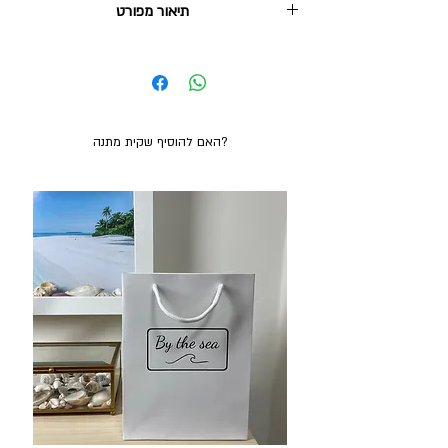
תיאור מפורט
2. איסוף עצמי מהוד השרון: בחינם, ניתן תוך 2-3 ימי
עסקים.
תכשיט מדהים, עדין ויוקרתי עשוי זהב אמיתי 14 קראט!
משלוח חינם בקנייה מעל 380₪
אחריות ל10 שנים.
האם להוסיף שקית מתנה?