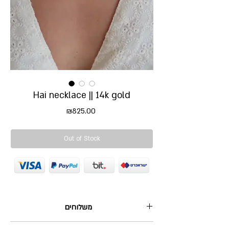
Hai necklace || 14k gold
Price
₪825.00
Out of Stock
משלוחים
1. שליח עד הבית: 35₪, מגיע תוך 2-5 ימי עסקים.