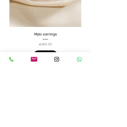
Mylo earrings
Price
₪300.00
Add to Cart