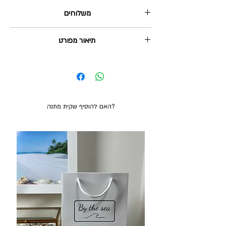
משלוחים
1. שליח עד הבית: 35₪, מגיע תוך 2-5 ימי עסקים.
תיאור מפורט
2. איסוף עצמי מהוד השרון: בחינם, ניתן תוך 2-3 ימי
עסקים.
המחיר הוא לצמיד בודד.
משלוח חינם בקנייה מעל 380₪
צמיד חרוזים אפנתי לגבר. החרוזים בקוטר 4 מ"מ. מידת
הצמיד 17 ס"מ או 19 ס"מ.
צמיד אבנים אפורות עם נוצה מכסף אמיתי. מידות
הנוצה : 30X6 מ"מ.
האם להוסיף שקית מתנה?