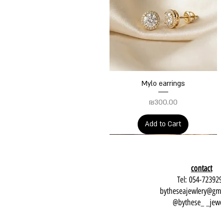
Quick View
Mylo earrings
Price
₪300.00
Add to Cart
contact
Tel: 054-72392