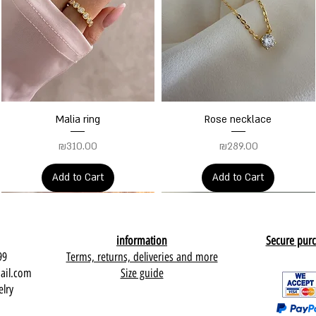
Quick View
Quick View
Malia ring
Rose necklace
Price
Price
₪310.00
₪289.00
Add to Cart
Add to Cart
information
Secure pur
99
Terms, returns, deliveries and more