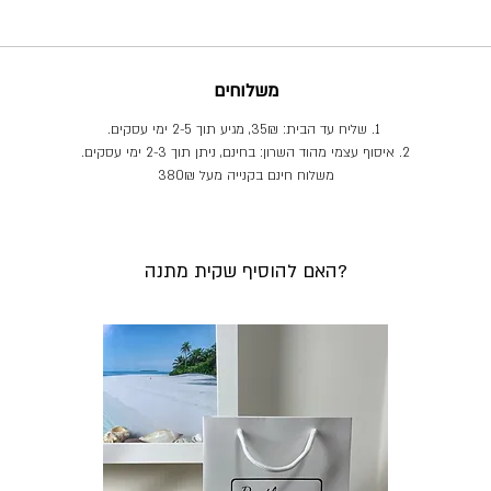
תיאור מפורט
צמיד פנינים קטנות אמיתיות באיכות גבוההK וסגירה מגולדפילד. גודל הפנינה:
אורך כ4 מ"מ ורוחב כ3 מ"מ.
משלוחים
1. שליח עד הבית: 35₪, מגיע תוך 2-5 ימי עסקים.
2. איסוף עצמי מהוד השרון: בחינם, ניתן תוך 2-3 ימי עסקים.
משלוח חינם בקנייה מעל 380₪
האם להוסיף שקית מתנה?