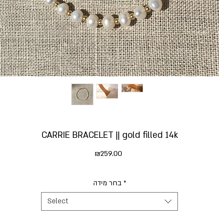
CARRIE BRACELET || gold filled 14k
Price
₪259.00
בחר מידה
*
Select