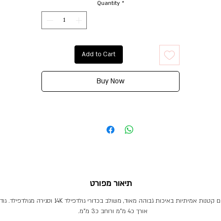
Quantity
*
Add to Cart
Buy Now