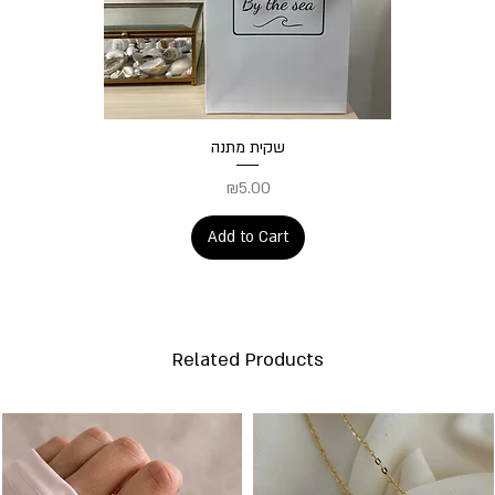
Quick View
שקית מתנה
Price
₪5.00
Add to Cart
Related Products