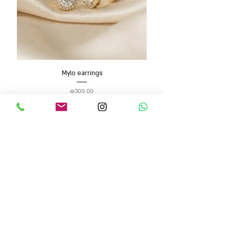
Mylo earrings
Price
₪300.00
Add to Cart