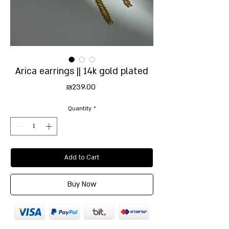
Arica earrings || 14k gold plated
Price
₪239.00
Quantity
*
Add to Cart
Buy Now