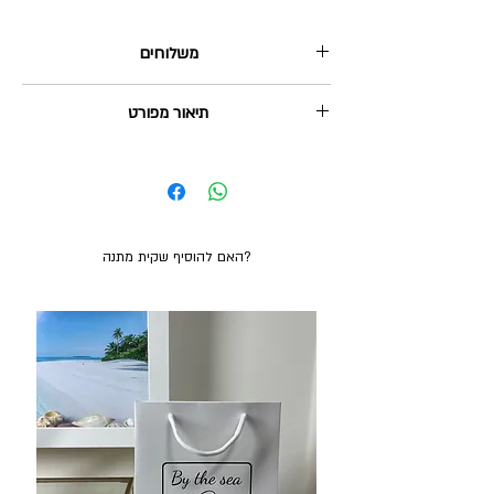
משלוחים
1. שליח עד הבית: 35₪, מגיע תוך 2-5 ימי עסקים.
תיאור מפורט
2. איסוף עצמי מהוד השרון: בחינם, ניתן תוך 2-3 ימי
עסקים.
עגילי צדף, שתי פנינים אמיתיות ושתי שרשראות ציפוי
משלוח חינם בקנייה מעל 380₪
. עשויים בעבודת-יד.
K
זהב 14
מ"מ. אורך השרשראות 6.3 ס"מ.
11*11.5
מידות הצדף
האם להוסיף שקית מתנה?