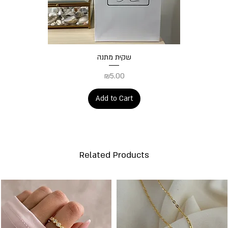
Quick View
שקית מתנה
Price
₪5.00
Add to Cart
Related Products