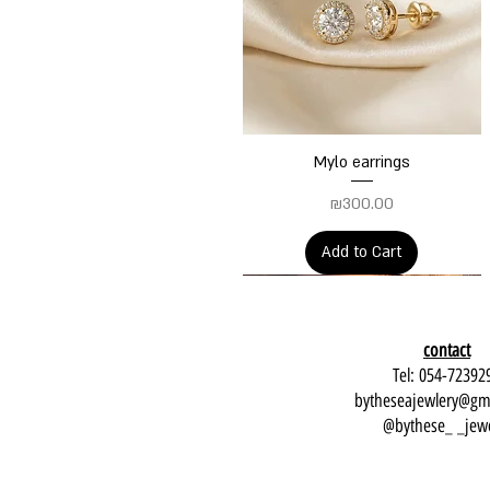
Quick View
Mylo earrings
Price
₪300.00
Add to Cart
contact
Tel: 054-72392
bytheseajewlery@gm
bythese_ _jewe