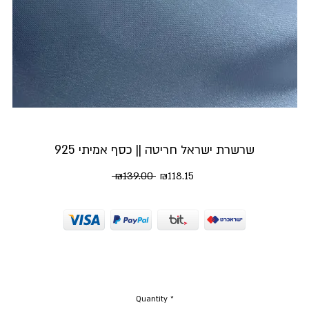
שרשרת ישראל חריטה || כסף אמיתי 925
Regular
Sale
 ₪139.00 
₪118.15
Price
Price
Quantity
*